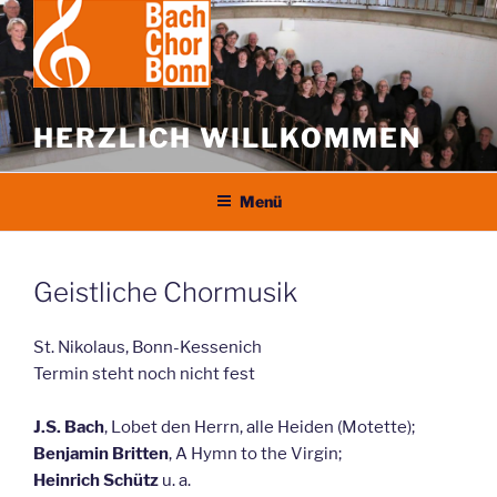
Zum
Inhalt
springen
HERZLICH WILLKOMMEN
Menü
Geistliche Chormusik
St. Nikolaus, Bonn-Kessenich
Termin steht noch nicht fest
J.S. Bach
, Lobet den Herrn, alle Heiden (Motette);
Benjamin Britten
, A Hymn to the Virgin;
Heinrich Schütz
u. a.