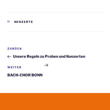
KATEGORIEN
KONZERTE
Beitragsnavigation
ZURÜCK
Vorheriger
Beitrag
Unsere Regeln zu Proben und Konzerten
WEITER
Nächster
Beitrag
BACH-CHOR BONN