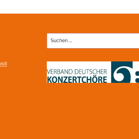
Suche
nach:
eidl