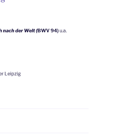
h nach der Welt (
BWV 94)
u.a.
r Leipzig