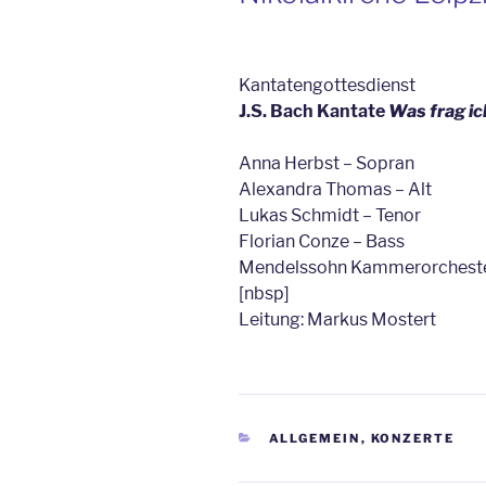
Kantatengottesdienst
J.S. Bach Kantate
Was frag ic
Anna Herbst – Sopran
Alexandra Thomas – Alt
Lukas Schmidt – Tenor
Florian Conze – Bass
Mendelssohn Kammerorcheste
[nbsp]
Leitung: Markus Mostert
KATEGORIEN
ALLGEMEIN
,
KONZERTE