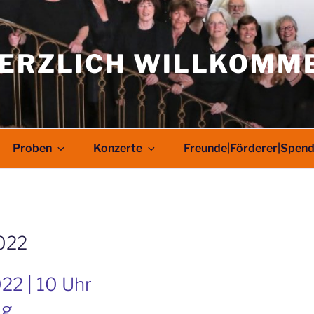
ERZLICH WILLKOMM
Proben
Konzerte
Freunde|Förderer|Spen
2022
22 | 10 Uhr
ig