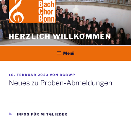
Zum
Inhalt
springen
HERZLICH WILLKOMMEN
Menü
VERÖFFENTLICHT
16. FEBRUAR 2023
VON
BCBWP
AM
Neues zu Proben-Abmeldungen
KATEGORIEN
INFOS FÜR MITGLIEDER