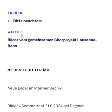
Beitragsnavigation
ZURÜCK
Vorheriger
Beitrag
Bitte beachten:
WEITER
Nächster
Beitrag
Bilder vom gemeinsamen Chorprojekt Lausanne-
Bonn
NEUESTE BEITRÄGE
Neue Bilder im internen Archiv
Bilder – Sommerfest 31.8.2024 bei Dagmar