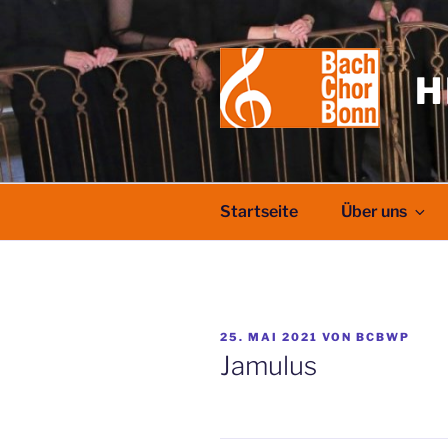
Zum
Inhalt
springen
H
Startseite
Über uns
VERÖFFENTLICHT
25. MAI 2021
VON
BCBWP
AM
Jamulus