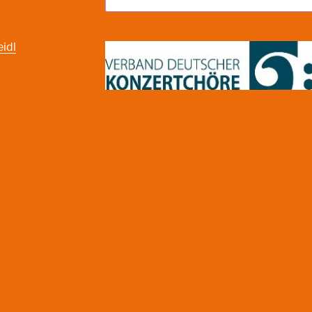
nach:
eidl