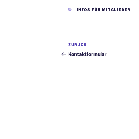
KATEGORIEN
INFOS FÜR MITGLIEDER
Beitragsnavigation
ZURÜCK
Vorheriger
Beitrag
Kontaktformular