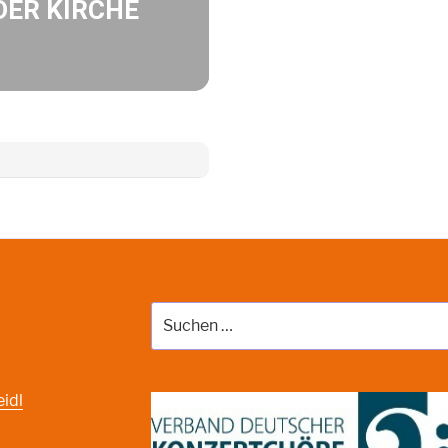
DER KIRCHE
Suche
nach:
eidl