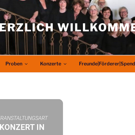
ERZLICH WILLKOMM
Proben
Konzerte
Freunde|Förderer|Spen
ERANSTALTUNGSART
KONZERT IN