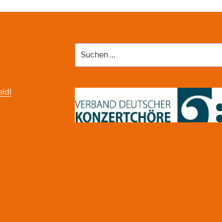
Suche
nach:
eidl