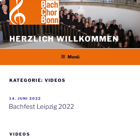
Zum
Inhalt
springen
HERZLICH WILLKOMMEN
Menü
KATEGORIE:
VIDEOS
VERÖFFENTLICHT
14. JUNI 2022
AM
Bachfest Leipzig 2022
VIDEOS